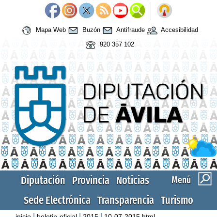
Mapa Web
Buzón
Antifraude
Accesibilidad
920 357 102
Diputación
Provincia
Noticias
Menú
Sede Electrónica
Transparencia
Turismo
|
|
|
inicio
boletin-oficial
2015
10-07-2015.html