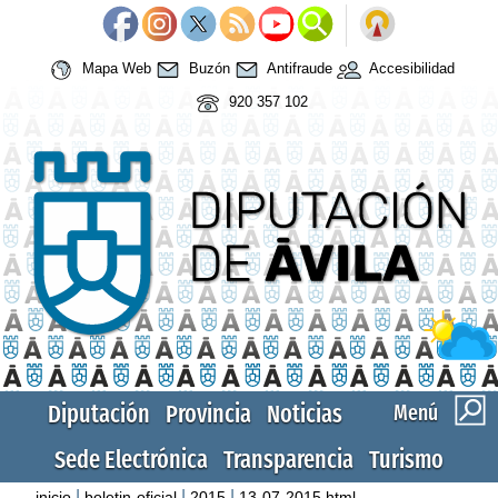
Mapa Web
Buzón
Antifraude
Accesibilidad
920 357 102
Diputación
Provincia
Noticias
Menú
Sede Electrónica
Transparencia
Turismo
|
|
|
inicio
boletin-oficial
2015
13-07-2015.html