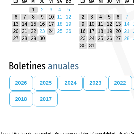
LU
MA
MI
JU
VI
SA
DO
LU
MA
MI
JU
VI
SA
1
2
3
4
5
6
7
8
9
10
11
12
2
3
4
5
6
7
13
14
15
16
17
18
19
9
10
11
12
13
14
20
21
22
23
24
25
26
16
17
18
19
20
21
27
28
29
30
23
24
25
26
27
28
30
31
Boletines
anuales
2026
2025
2024
2023
2022
2018
2017
 Legal
|
Política de privacidad
|
Protección de datos
|
Accesibilidad
|
Buzón An