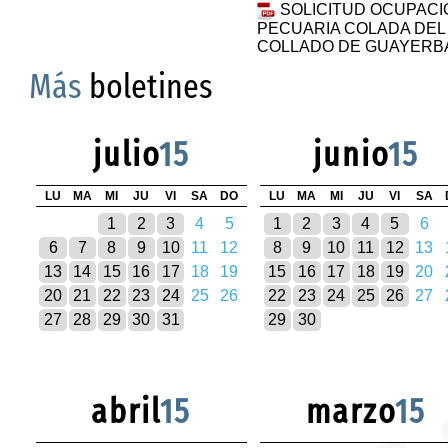
SOLICITUD OCUPACI
PECUARIA COLADA DEL 
COLLADO DE GUAYERBAS
Más
boletines
julio
15
junio
15
LU
MA
MI
JU
VI
SA
DO
LU
MA
MI
JU
VI
SA
1
2
3
4
5
1
2
3
4
5
6
6
7
8
9
10
11
12
8
9
10
11
12
13
13
14
15
16
17
18
19
15
16
17
18
19
20
20
21
22
23
24
25
26
22
23
24
25
26
27
27
28
29
30
31
29
30
abril
15
marzo
15