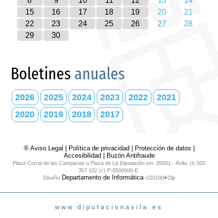
8
9
10
11
12
13
14
15
16
17
18
19
20
21
22
23
24
25
26
27
28
29
30
Boletines
anuales
2026
2025
2024
2023
2022
2021
2020
2019
2018
2017
® Aviso Legal
|
Política de privacidad
|
Protección de datos
|
Accesibilidad
|
Buzón Antifraude
Plaza Corral de las Campanas o Plaza de La Diputación s/n. 05001 - Ávila. (t) 920
357 102 (c) P-0500000-E.
Departamento de Informática
Diseño
©2019|I♥Dip
www.diputacionavila.es