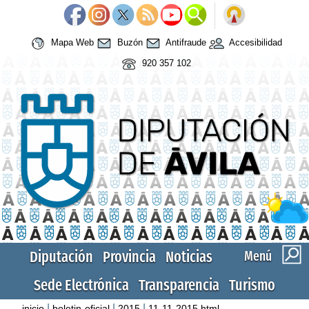
Mapa Web
Buzón
Antifraude
Accesibilidad
920 357 102
Diputación
Provincia
Noticias
Menú
Sede Electrónica
Transparencia
Turismo
|
|
|
inicio
boletin-oficial
2015
11-11-2015.html