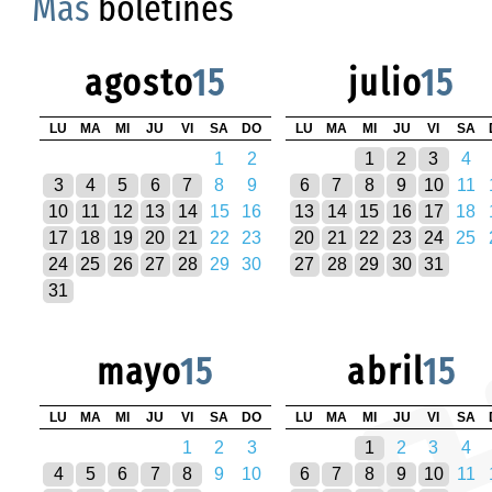
Más
boletines
agosto
15
julio
15
LU
MA
MI
JU
VI
SA
DO
LU
MA
MI
JU
VI
SA
1
2
1
2
3
4
3
4
5
6
7
8
9
6
7
8
9
10
11
10
11
12
13
14
15
16
13
14
15
16
17
18
17
18
19
20
21
22
23
20
21
22
23
24
25
24
25
26
27
28
29
30
27
28
29
30
31
31
mayo
15
abril
15
LU
MA
MI
JU
VI
SA
DO
LU
MA
MI
JU
VI
SA
1
2
3
1
2
3
4
4
5
6
7
8
9
10
6
7
8
9
10
11