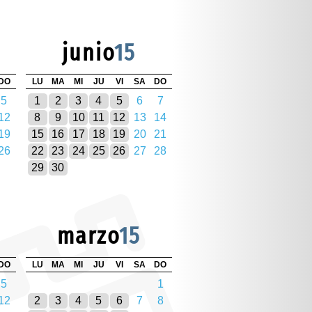
junio
15
DO
LU
MA
MI
JU
VI
SA
DO
5
1
2
3
4
5
6
7
12
8
9
10
11
12
13
14
19
15
16
17
18
19
20
21
26
22
23
24
25
26
27
28
29
30
marzo
15
DO
LU
MA
MI
JU
VI
SA
DO
5
1
12
2
3
4
5
6
7
8