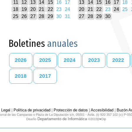
11
12
13
14
15
16
17
13
14
15
16
17
18
18
19
20
21
22
23
24
20
21
22
23
24
25
25
26
27
28
29
30
31
27
28
29
30
Boletines
anuales
2026
2025
2024
2023
2022
2018
2017
 Legal
|
Política de privacidad
|
Protección de datos
|
Accesibilidad
|
Buzón An
orral de las Campanas o Plaza de La Diputación s/n. 05001 - Ávila. (t) 920 357 102 (c) P-05
Departamento de Informática
Diseño
©2019|I♥Dip