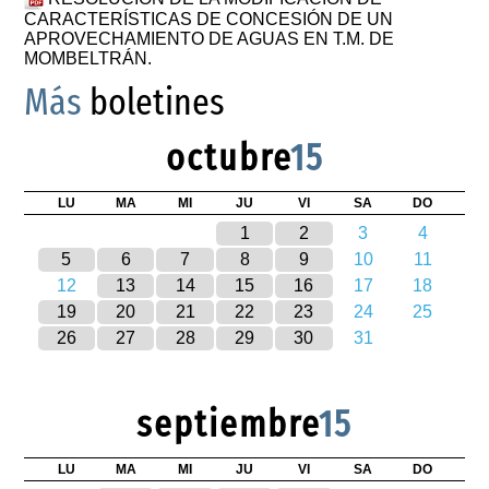
CARACTERÍSTICAS DE CONCESIÓN DE UN
APROVECHAMIENTO DE AGUAS EN T.M. DE
MOMBELTRÁN.
Más
boletines
octubre
15
LU
MA
MI
JU
VI
SA
DO
1
2
3
4
5
6
7
8
9
10
11
12
13
14
15
16
17
18
19
20
21
22
23
24
25
26
27
28
29
30
31
septiembre
15
LU
MA
MI
JU
VI
SA
DO