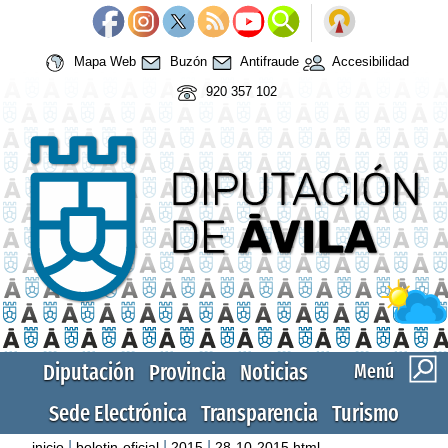
Mapa Web
Buzón
Antifraude
Accesibilidad
920 357 102
Diputación
Provincia
Noticias
Menú
Sede Electrónica
Transparencia
Turismo
|
|
|
inicio
boletin-oficial
2015
28-10-2015.html