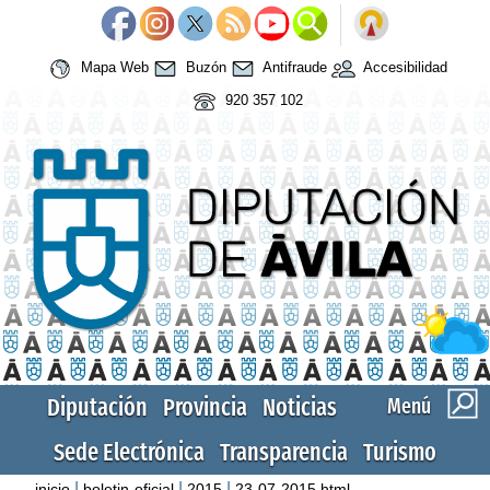
Mapa Web
Buzón
Antifraude
Accesibilidad
920 357 102
Diputación
Provincia
Noticias
Menú
Sede Electrónica
Transparencia
Turismo
|
|
|
inicio
boletin-oficial
2015
23-07-2015.html