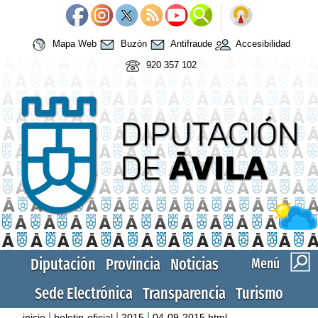
Mapa Web
Buzón
Antifraude
Accesibilidad
920 357 102
Diputación
Provincia
Noticias
Menú
Sede Electrónica
Transparencia
Turismo
|
|
|
inicio
boletin-oficial
2015
04-09-2015.html