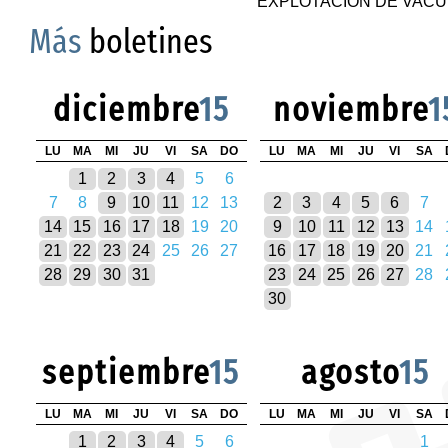
EXPLOTACIÓN DE VACU
Más
boletines
diciembre
15
noviembre
1
LU
MA
MI
JU
VI
SA
DO
LU
MA
MI
JU
VI
SA
1
2
3
4
5
6
7
8
9
10
11
12
13
2
3
4
5
6
7
14
15
16
17
18
19
20
9
10
11
12
13
14
21
22
23
24
25
26
27
16
17
18
19
20
21
28
29
30
31
23
24
25
26
27
28
30
septiembre
15
agosto
15
LU
MA
MI
JU
VI
SA
DO
LU
MA
MI
JU
VI
SA
1
2
3
4
5
6
1