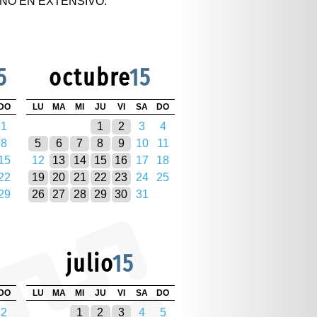
NO EN EXTENSIVO.
5
octubre
15
DO
LU
MA
MI
JU
VI
SA
DO
1
1
2
3
4
8
5
6
7
8
9
10
11
15
12
13
14
15
16
17
18
22
19
20
21
22
23
24
25
29
26
27
28
29
30
31
julio
15
DO
LU
MA
MI
JU
VI
SA
DO
2
1
2
3
4
5