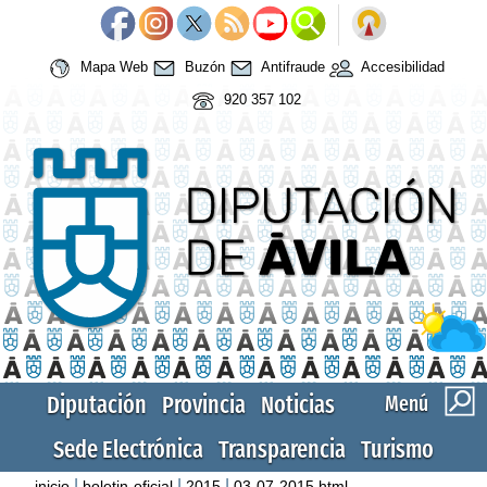
Mapa Web
Buzón
Antifraude
Accesibilidad
920 357 102
Diputación
Provincia
Noticias
Menú
Sede Electrónica
Transparencia
Turismo
|
|
|
inicio
boletin-oficial
2015
03-07-2015.html