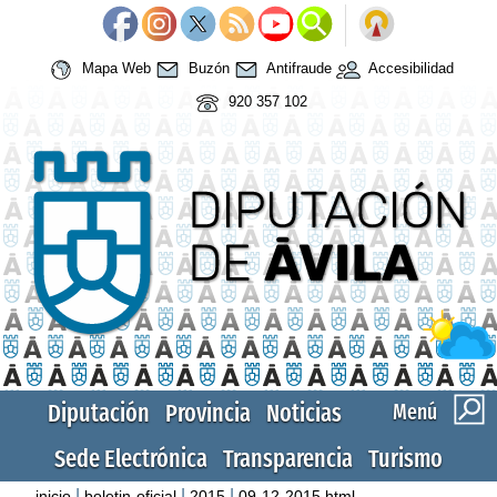
Mapa Web
Buzón
Antifraude
Accesibilidad
920 357 102
Diputación
Provincia
Noticias
Menú
Sede Electrónica
Transparencia
Turismo
|
|
|
inicio
boletin-oficial
2015
09-12-2015.html