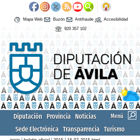
Mapa Web
Buzón
Antifraude
Accesibilidad
920 357 102
Diputación
Provincia
Noticias
Menú
Sede Electrónica
Transparencia
Turismo
|
|
|
inicio
boletin-oficial
2015
16-07-2015.html