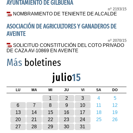
AYUNTAMIENTO DE GILBUENA
nº 2193/15
NOMBRAMIENTO DE TENIENTE DE ALCALDE
ASOCIACIÓN DE AGRICULTORES Y GANADEROS DE
AVEINTE
nº 2070/15
SOLICITUD CONSTITUCIÓN DEL COTO PRIVADO
DE CAZA AV-10869 EN AVEINTE
Más
boletines
julio
15
LU
MA
MI
JU
VI
SA
DO
1
2
3
4
5
6
7
8
9
10
11
12
13
14
15
16
17
18
19
20
21
22
23
24
25
26
27
28
29
30
31