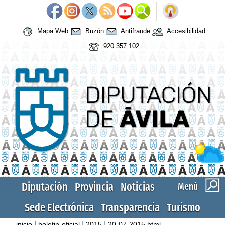
Mapa Web
Buzón
Antifraude
Accesibilidad
920 357 102
Diputación
Provincia
Noticias
Menú
Sede Electrónica
Transparencia
Turismo
|
|
|
inicio
boletin-oficial
2015
20-07-2015.html