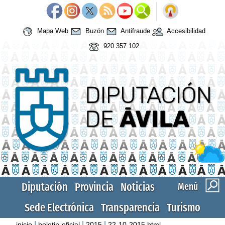
Mapa Web
Buzón
Antifraude
Accesibilidad
920 357 102
Diputación
Provincia
Noticias
Menú
Sede Electrónica
Transparencia
Turismo
|
|
|
inicio
boletin-oficial
2015
22-10-2015.html