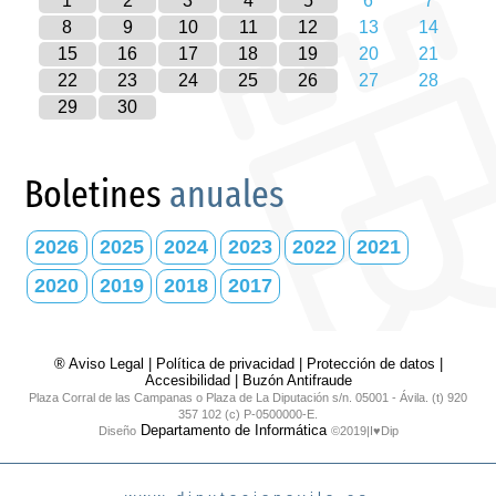
1
2
3
4
5
6
7
8
9
10
11
12
13
14
15
16
17
18
19
20
21
22
23
24
25
26
27
28
29
30
Boletines
anuales
2026
2025
2024
2023
2022
2021
2020
2019
2018
2017
® Aviso Legal
|
Política de privacidad
|
Protección de datos
|
Accesibilidad
|
Buzón Antifraude
Plaza Corral de las Campanas o Plaza de La Diputación s/n. 05001 - Ávila. (t) 920
357 102 (c) P-0500000-E.
Departamento de Informática
Diseño
©2019|I♥Dip