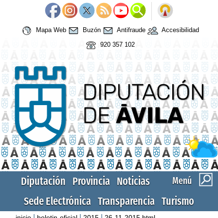
Mapa Web
Buzón
Antifraude
Accesibilidad
920 357 102
Diputación
Provincia
Noticias
Menú
Sede Electrónica
Transparencia
Turismo
|
|
|
inicio
boletin-oficial
2015
26-11-2015.html