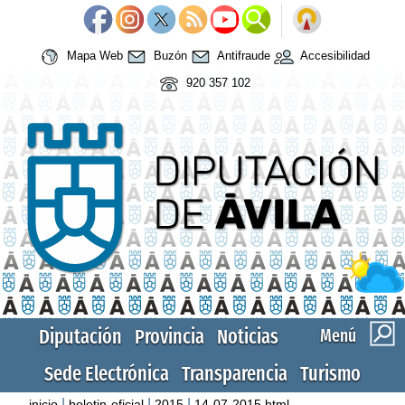
Mapa Web
Buzón
Antifraude
Accesibilidad
920 357 102
Diputación
Provincia
Noticias
Menú
Sede Electrónica
Transparencia
Turismo
|
|
|
inicio
boletin-oficial
2015
14-07-2015.html