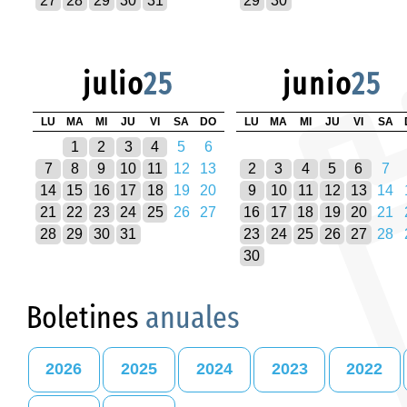
27
28
29
30
31
29
30
julio
25
junio
25
LU
MA
MI
JU
VI
SA
DO
LU
MA
MI
JU
VI
SA
1
2
3
4
5
6
7
8
9
10
11
12
13
2
3
4
5
6
7
14
15
16
17
18
19
20
9
10
11
12
13
14
21
22
23
24
25
26
27
16
17
18
19
20
21
28
29
30
31
23
24
25
26
27
28
30
Boletines
anuales
2026
2025
2024
2023
2022