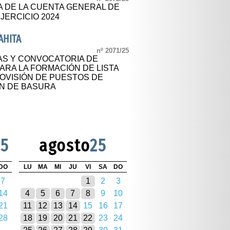
A DE LA CUENTA GENERAL DE
JERCICIO 2024
AHITA
nº 2071/25
S Y CONVOCATORIA DE
ARA LA FORMACIÓN DE LISTA
ROVISIÓN DE PUESTOS DE
N DE BASURA
25
agosto
25
DO
LU
MA
MI
JU
VI
SA
DO
7
1
2
3
14
4
5
6
7
8
9
10
21
11
12
13
14
15
16
17
28
18
19
20
21
22
23
24