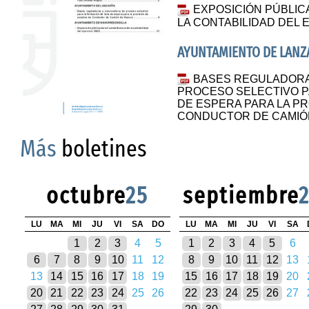
EXPOSICIÓN PÚBLIC
LA CONTABILIDAD DEL E
AYUNTAMIENTO DE LANZ
BASES REGULADORA
PROCESO SELECTIVO P
DE ESPERA PARA LA P
CONDUCTOR DE CAMIÓ
Más
boletines
octubre
25
septiembre
LU
MA
MI
JU
VI
SA
DO
LU
MA
MI
JU
VI
SA
1
2
3
4
5
1
2
3
4
5
6
6
7
8
9
10
11
12
8
9
10
11
12
13
13
14
15
16
17
18
19
15
16
17
18
19
20
20
21
22
23
24
25
26
22
23
24
25
26
27