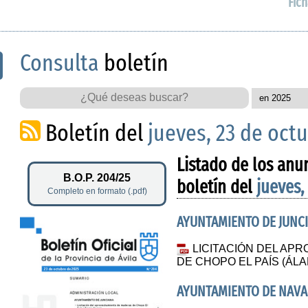
Fich
Consulta
boletín
Boletín del
jueves, 23 de oct
Listado de los anu
B.O.P. 204/25
boletín del
jueves,
Completo en formato (.pdf)
AYUNTAMIENTO DE JUNC
LICITACIÓN DEL AP
DE CHOPO EL PAÍS (ÁL
AYUNTAMIENTO DE NAV