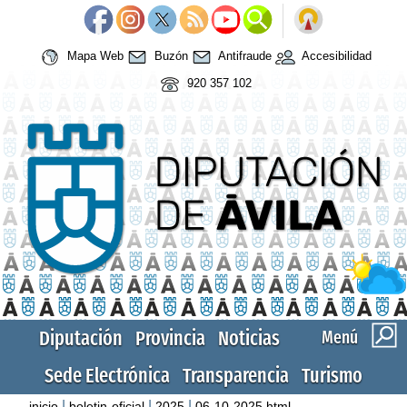
Mapa Web
Buzón
Antifraude
Accesibilidad
920 357 102
Diputación
Provincia
Noticias
Menú
Sede Electrónica
Transparencia
Turismo
|
|
|
inicio
boletin-oficial
2025
06-10-2025.html