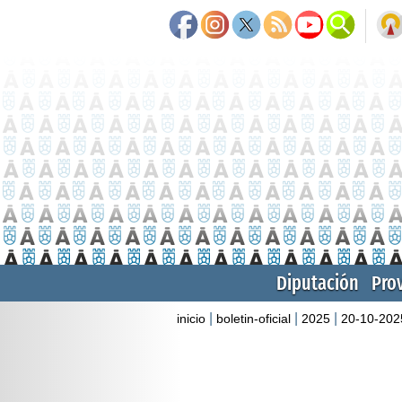
Diputación
Pro
|
|
|
inicio
boletin-oficial
2025
20-10-202