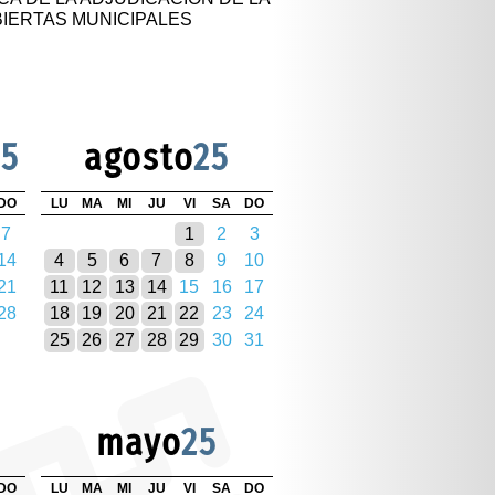
BIERTAS MUNICIPALES
25
agosto
25
DO
LU
MA
MI
JU
VI
SA
DO
7
1
2
3
14
4
5
6
7
8
9
10
21
11
12
13
14
15
16
17
28
18
19
20
21
22
23
24
25
26
27
28
29
30
31
mayo
25
DO
LU
MA
MI
JU
VI
SA
DO