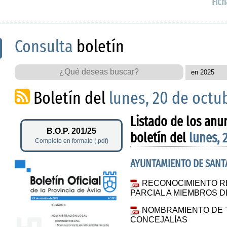
Fich
Consulta
boletín
Boletín del
lunes, 20 de octu
Listado de los anu
B.O.P. 201/25
boletín del
lunes, 
Completo en formato (.pdf)
AYUNTAMIENTO DE SANTA
RECONOCIMIENTO R
PARCIAL A MIEMBROS 
NOMBRAMIENTO DE T
CONCEJALÍAS