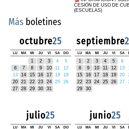
CESIÓN DE USO DE CU
(ESCUELAS)
Más
boletines
octubre
25
septiembre
LU
MA
MI
JU
VI
SA
DO
LU
MA
MI
JU
VI
SA
1
2
3
4
5
1
2
3
4
5
6
6
7
8
9
10
11
12
8
9
10
11
12
13
13
14
15
16
17
18
19
15
16
17
18
19
20
20
21
22
23
24
25
26
22
23
24
25
26
27
27
28
29
30
31
29
30
julio
25
junio
25
LU
MA
MI
JU
VI
SA
DO
LU
MA
MI
JU
VI
SA