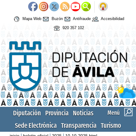
Mapa Web
Buzón
Antifraude
Accesibilidad
920 357 102
Diputación
Provincia
Noticias
Menú
Sede Electrónica
Transparencia
Turismo
|
|
|
inicio
boletin-oficial
2025
10-10-2025.html