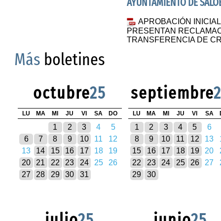
AYUNTAMIENTO DE SALO
APROBACIÓN INICIAL,
PRESENTAN RECLAMACI
TRANSFERENCIA DE CRÉ
Más
boletines
octubre
25
septiembre
LU
MA
MI
JU
VI
SA
DO
LU
MA
MI
JU
VI
SA
1
2
3
4
5
1
2
3
4
5
6
6
7
8
9
10
11
12
8
9
10
11
12
13
13
14
15
16
17
18
19
15
16
17
18
19
20
20
21
22
23
24
25
26
22
23
24
25
26
27
27
28
29
30
31
29
30
julio
25
junio
25