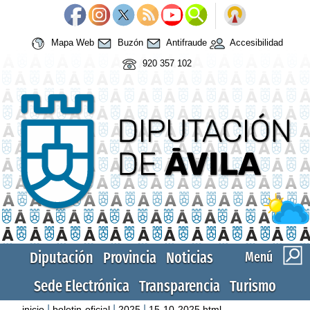
Mapa Web
Buzón
Antifraude
Accesibilidad
920 357 102
Diputación
Provincia
Noticias
Menú
Sede Electrónica
Transparencia
Turismo
|
|
|
inicio
boletin-oficial
2025
15-10-2025.html