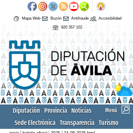
Mapa Web
Buzón
Antifraude
Accesibilidad
920 357 102
Diputación
Provincia
Noticias
Menú
Sede Electrónica
Transparencia
Turismo
|
|
|
inicio
boletin-oficial
2025
24-09-2025.html