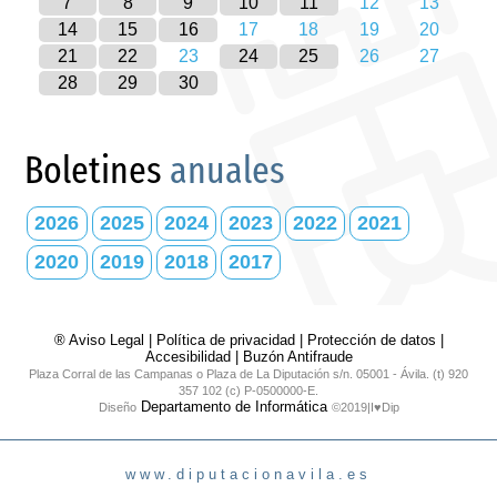
7
8
9
10
11
12
13
14
15
16
17
18
19
20
21
22
23
24
25
26
27
28
29
30
Boletines
anuales
2026
2025
2024
2023
2022
2021
2020
2019
2018
2017
® Aviso Legal
|
Política de privacidad
|
Protección de datos
|
Accesibilidad
|
Buzón Antifraude
Plaza Corral de las Campanas o Plaza de La Diputación s/n. 05001 - Ávila. (t) 920
357 102 (c) P-0500000-E.
Departamento de Informática
Diseño
©2019|I♥Dip
www.diputacionavila.es