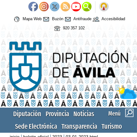
Mapa Web
Buzón
Antifraude
Accesibilidad
920 357 102
Diputación
Provincia
Noticias
Menú
Sede Electrónica
Transparencia
Turismo
|
|
|
inicio
boletin-oficial
2023
03-01-2023.html