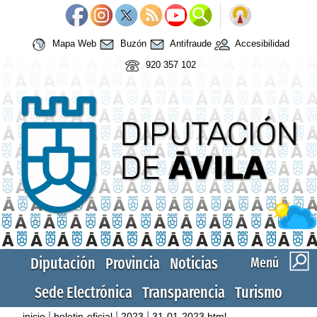
Mapa Web
Buzón
Antifraude
Accesibilidad
920 357 102
Diputación
Provincia
Noticias
Menú
Sede Electrónica
Transparencia
Turismo
|
|
|
inicio
boletin-oficial
2023
31-01-2023.html