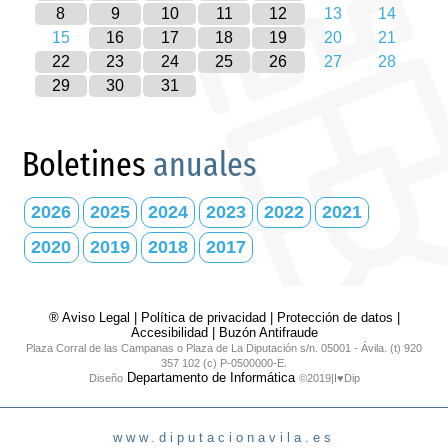
8
9
10
11
12
13
14
15
16
17
18
19
20
21
22
23
24
25
26
27
28
29
30
31
Boletines
anuales
2026
2025
2024
2023
2022
2021
2020
2019
2018
2017
® Aviso Legal
|
Política de privacidad
|
Protección de datos
|
Accesibilidad
|
Buzón Antifraude
Plaza Corral de las Campanas o Plaza de La Diputación s/n. 05001 - Ávila. (t) 920
357 102 (c) P-0500000-E.
Departamento de Informática
Diseño
©2019|I♥Dip
www.diputacionavila.es