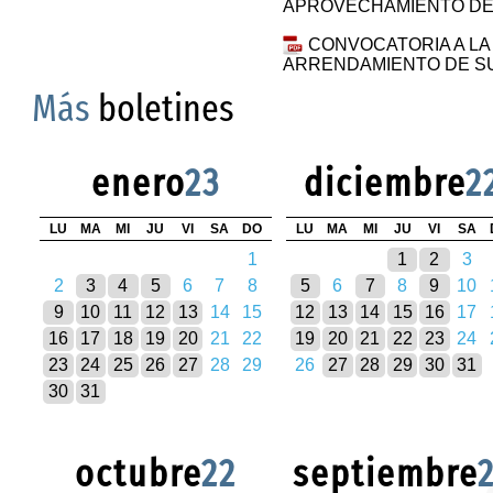
APROVECHAMIENTO DE
CONVOCATORIA A LA
ARRENDAMIENTO DE S
Más
boletines
enero
23
diciembre
2
LU
MA
MI
JU
VI
SA
DO
LU
MA
MI
JU
VI
SA
1
1
2
3
2
3
4
5
6
7
8
5
6
7
8
9
10
9
10
11
12
13
14
15
12
13
14
15
16
17
16
17
18
19
20
21
22
19
20
21
22
23
24
23
24
25
26
27
28
29
26
27
28
29
30
31
30
31
octubre
22
septiembre