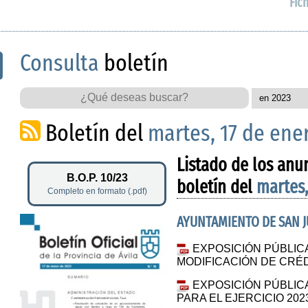
Fic
Consulta
boletín
Boletín del
martes, 17 de ene
Listado de los anu
B.O.P. 10/23
boletín del
martes,
Completo en formato (.pdf)
AYUNTAMIENTO DE SAN J
EXPOSICIÓN PÚBLICA
MODIFICACIÓN DE CRÉ
EXPOSICIÓN PÚBLI
PARA EL EJERCICIO 202