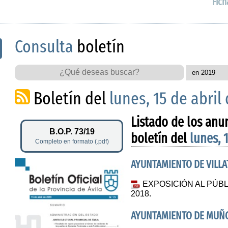
Fich
Consulta
boletín
Boletín del
lunes, 15 de abril
Listado de los anu
B.O.P. 73/19
boletín del
lunes, 
Completo en formato (.pdf)
AYUNTAMIENTO DE VILL
EXPOSICIÓN AL PÚB
2018.
AYUNTAMIENTO DE MU