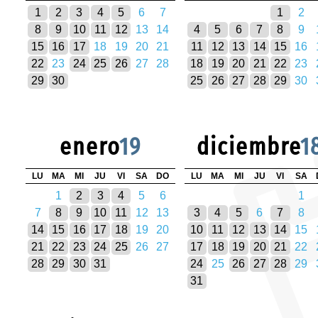
1
2
3
4
5
6
7
1
2
8
9
10
11
12
13
14
4
5
6
7
8
9
15
16
17
18
19
20
21
11
12
13
14
15
16
22
23
24
25
26
27
28
18
19
20
21
22
23
29
30
25
26
27
28
29
30
enero
19
diciembre
1
LU
MA
MI
JU
VI
SA
DO
LU
MA
MI
JU
VI
SA
1
2
3
4
5
6
1
7
8
9
10
11
12
13
3
4
5
6
7
8
14
15
16
17
18
19
20
10
11
12
13
14
15
21
22
23
24
25
26
27
17
18
19
20
21
22
28
29
30
31
24
25
26
27
28
29
31