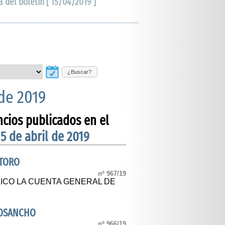
a del boletín [ 15/04/2019 ]
¿Buscar?
 de 2019
ncios publicados en el
15 de abril de 2019
ATORO
nº 967/19
LICO LA CUENTA GENERAL DE
ÑOSANCHO
nº 966/19