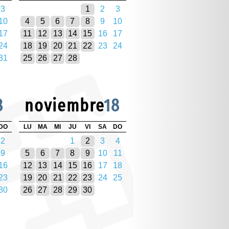
3
1
2
3
10
4
5
6
7
8
9
10
17
11
12
13
14
15
16
17
24
18
19
20
21
22
23
24
31
25
26
27
28
8
noviembre
18
DO
LU
MA
MI
JU
VI
SA
DO
2
1
2
3
4
9
5
6
7
8
9
10
11
16
12
13
14
15
16
17
18
23
19
20
21
22
23
24
25
30
26
27
28
29
30