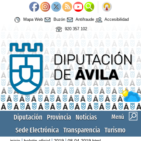
Mapa Web
Buzón
Antifraude
Accesibilidad
920 357 102
Diputación
Provincia
Noticias
Menú
Sede Electrónica
Transparencia
Turismo
|
|
|
inicio
boletin-oficial
2019
08-04-2019.html