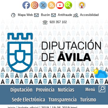
Mapa Web
Buzón
Antifraude
Accesibilidad
920 357 102
Diputación
Provincia
Noticias
Menú
Sede Electrónica
Transparencia
Turismo
|
|
|
inicio
boletin-oficial
2019
19-06-2019.html