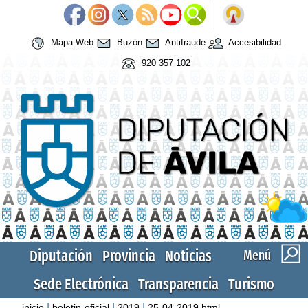
Mapa Web
Buzón
Antifraude
Accesibilidad
920 357 102
Diputación
Provincia
Noticias
Menú
Sede Electrónica
Transparencia
Turismo
|
|
|
inicio
boletin-oficial
2019
25-04-2019.html