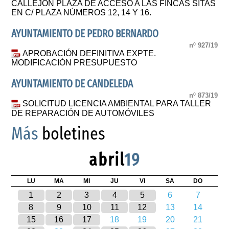
CALLEJÓN PLAZA DE ACCESO A LAS FINCAS SITAS
EN C/ PLAZA NÚMEROS 12, 14 Y 16.
AYUNTAMIENTO DE PEDRO BERNARDO
nº 927/19
APROBACIÓN DEFINITIVA EXPTE.
MODIFICACIÓN PRESUPUESTO
AYUNTAMIENTO DE CANDELEDA
nº 873/19
SOLICITUD LICENCIA AMBIENTAL PARA TALLER
DE REPARACIÓN DE AUTOMÓVILES
Más
boletines
abril
19
LU
MA
MI
JU
VI
SA
DO
1
2
3
4
5
6
7
8
9
10
11
12
13
14
15
16
17
18
19
20
21