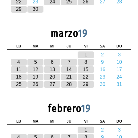
22
23
24
25
26
27
28
29
30
marzo
19
LU
MA
MI
JU
VI
SA
DO
1
2
3
4
5
6
7
8
9
10
11
12
13
14
15
16
17
18
19
20
21
22
23
24
25
26
27
28
29
30
31
febrero
19
LU
MA
MI
JU
VI
SA
DO
1
2
3
4
5
6
7
8
9
10