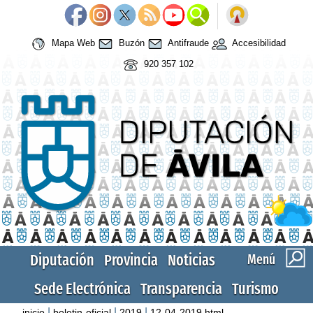
Mapa Web
Buzón
Antifraude
Accesibilidad
920 357 102
Diputación
Provincia
Noticias
Menú
Sede Electrónica
Transparencia
Turismo
|
|
|
inicio
boletin-oficial
2019
12-04-2019.html