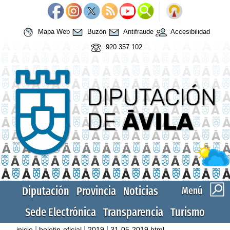
Mapa Web
Buzón
Antifraude
Accesibilidad
920 357 102
Diputación
Provincia
Noticias
Menú
Sede Electrónica
Transparencia
Turismo
|
|
|
inicio
boletin-oficial
2019
31-05-2019.html