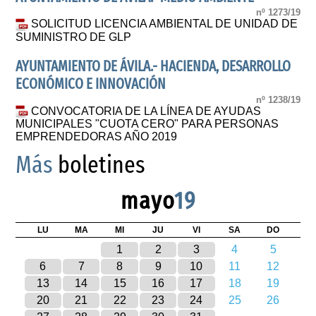
nº 1273/19
SOLICITUD LICENCIA AMBIENTAL DE UNIDAD DE
SUMINISTRO DE GLP
AYUNTAMIENTO DE ÁVILA.- HACIENDA, DESARROLLO
ECONÓMICO E INNOVACIÓN
nº 1238/19
CONVOCATORIA DE LA LÍNEA DE AYUDAS
MUNICIPALES "CUOTA CERO" PARA PERSONAS
EMPRENDEDORAS AÑO 2019
Más
boletines
mayo
19
LU
MA
MI
JU
VI
SA
DO
1
2
3
4
5
6
7
8
9
10
11
12
13
14
15
16
17
18
19
20
21
22
23
24
25
26