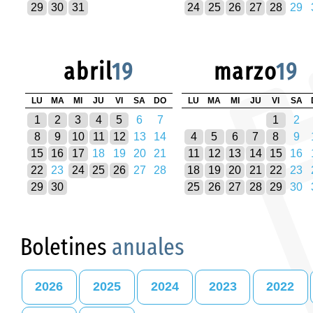
29
30
31
24
25
26
27
28
29
abril
19
marzo
19
LU
MA
MI
JU
VI
SA
DO
LU
MA
MI
JU
VI
SA
1
2
3
4
5
6
7
1
2
8
9
10
11
12
13
14
4
5
6
7
8
9
15
16
17
18
19
20
21
11
12
13
14
15
16
22
23
24
25
26
27
28
18
19
20
21
22
23
29
30
25
26
27
28
29
30
Boletines
anuales
2026
2025
2024
2023
2022