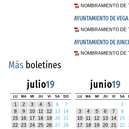
NOMBRAMIENTO DE 
AYUNTAMIENTO DE VEGA
NOMBRAMIENTO DE 
AYUNTAMIENTO DE JUNC
NOMBRAMIENTO DE 
Más
boletines
julio
19
junio
19
LU
MA
MI
JU
VI
SA
DO
LU
MA
MI
JU
VI
SA
1
2
3
4
5
6
7
1
8
9
10
11
12
13
14
3
4
5
6
7
8
15
16
17
18
19
20
21
10
11
12
13
14
15
22
23
24
25
26
27
28
17
18
19
20
21
22