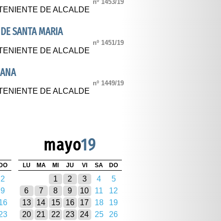
nº 1453/19
TENIENTE DE ALCALDE
 DE SANTA MARIA
nº 1451/19
TENIENTE DE ALCALDE
IANA
nº 1449/19
TENIENTE DE ALCALDE
mayo
19
DO
LU
MA
MI
JU
VI
SA
DO
2
1
2
3
4
5
9
6
7
8
9
10
11
12
16
13
14
15
16
17
18
19
23
20
21
22
23
24
25
26