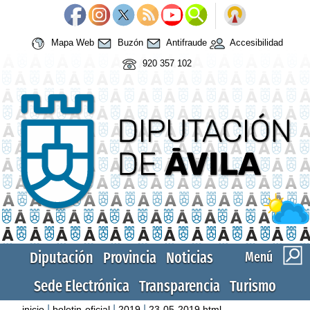
Mapa Web
Buzón
Antifraude
Accesibilidad
920 357 102
Diputación
Provincia
Noticias
Menú
Sede Electrónica
Transparencia
Turismo
|
|
|
inicio
boletin-oficial
2019
23-05-2019.html