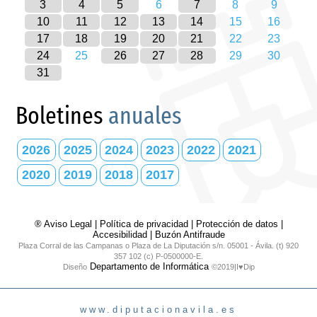
3
4
5
6
7
8
9
10
11
12
13
14
15
16
17
18
19
20
21
22
23
24
25
26
27
28
29
30
31
Boletines
anuales
2026
2025
2024
2023
2022
2021
2020
2019
2018
2017
® Aviso Legal
|
Política de privacidad
|
Protección de datos
|
Accesibilidad
|
Buzón Antifraude
Plaza Corral de las Campanas o Plaza de La Diputación s/n. 05001 - Ávila. (t) 920
357 102 (c) P-0500000-E.
Departamento de Informática
Diseño
©2019|I♥Dip
www.diputacionavila.es