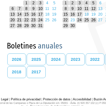
1
2
3
4
5
1
2
3
4
5
6
6
7
8
9
10
11
12
8
9
10
11
12
13
13
14
15
16
17
18
19
15
16
17
18
19
20
20
21
22
23
24
25
26
22
23
24
25
26
27
27
28
29
30
31
29
30
Boletines
anuales
2026
2025
2024
2023
2022
2018
2017
 Legal
|
Política de privacidad
|
Protección de datos
|
Accesibilidad
|
Buzón An
orral de las Campanas o Plaza de La Diputación s/n. 05001 - Ávila. (t) 920 357 102 (c) P-05