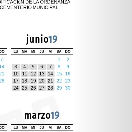
IFICACIóN DE LA ORDENANZA
L CEMENTERIO MUNICIPAL
junio
19
DO
LU
MA
MI
JU
VI
SA
DO
7
1
2
14
3
4
5
6
7
8
9
21
10
11
12
13
14
15
16
28
17
18
19
20
21
22
23
24
25
26
27
28
29
30
marzo
19
DO
LU
MA
MI
JU
VI
SA
DO