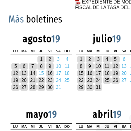
EXPEDIENTE DE MOD
FISCAL DE LA TASA DE
Más
boletines
agosto
19
julio
19
LU
MA
MI
JU
VI
SA
DO
LU
MA
MI
JU
VI
SA
1
2
3
4
1
2
3
4
5
6
5
6
7
8
9
10
11
8
9
10
11
12
13
12
13
14
15
16
17
18
15
16
17
18
19
20
19
20
21
22
23
24
25
22
23
24
25
26
27
26
27
28
29
30
31
29
30
31
mayo
19
abril
19
LU
MA
MI
JU
VI
SA
DO
LU
MA
MI
JU
VI
SA