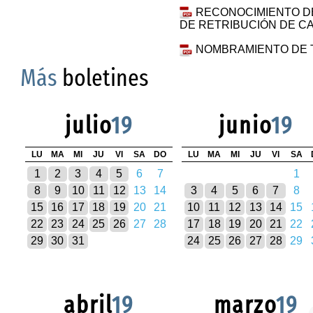
RECONOCIMIENTO DE
DE RETRIBUCIÓN DE C
NOMBRAMIENTO DE 
Más
boletines
julio
19
junio
19
LU
MA
MI
JU
VI
SA
DO
LU
MA
MI
JU
VI
SA
1
2
3
4
5
6
7
1
8
9
10
11
12
13
14
3
4
5
6
7
8
15
16
17
18
19
20
21
10
11
12
13
14
15
22
23
24
25
26
27
28
17
18
19
20
21
22
29
30
31
24
25
26
27
28
29
abril
19
marzo
19