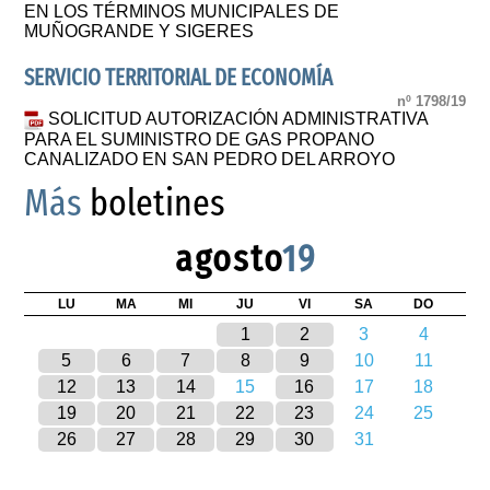
EN LOS TÉRMINOS MUNICIPALES DE
MUÑOGRANDE Y SIGERES
SERVICIO TERRITORIAL DE ECONOMÍA
nº 1798/19
SOLICITUD AUTORIZACIÓN ADMINISTRATIVA
PARA EL SUMINISTRO DE GAS PROPANO
CANALIZADO EN SAN PEDRO DEL ARROYO
Más
boletines
agosto
19
LU
MA
MI
JU
VI
SA
DO
1
2
3
4
5
6
7
8
9
10
11
12
13
14
15
16
17
18
19
20
21
22
23
24
25
26
27
28
29
30
31