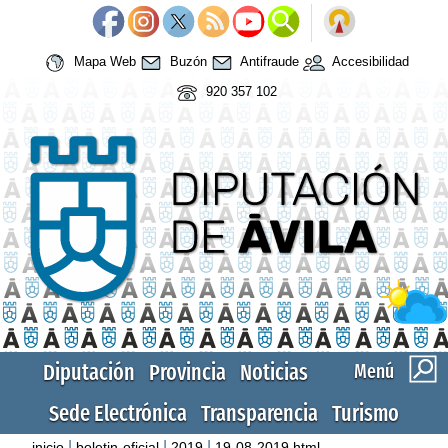
Mapa Web
Buzón
Antifraude
Accesibilidad
920 357 102
Diputación
Provincia
Noticias
Menú
Sede Electrónica
Transparencia
Turismo
|
|
|
inicio
boletin-oficial
2019
19-08-2019.html