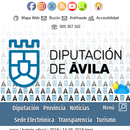
Mapa Web
Buzón
Antifraude
Accesibilidad
920 357 102
Diputación
Provincia
Noticias
Menú
Sede Electrónica
Transparencia
Turismo
|
|
|
inicio
boletin-oficial
2019
14-06-2019.html