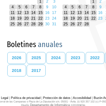
1
2
3
1
2
4
5
6
7
8
9
10
4
5
6
7
8
9
11
12
13
14
15
16
17
11
12
13
14
15
16
18
19
20
21
22
23
24
18
19
20
21
22
23
25
26
27
28
29
30
31
25
26
27
28
Boletines
anuales
2026
2025
2024
2023
2022
2018
2017
 Legal
|
Política de privacidad
|
Protección de datos
|
Accesibilidad
|
Buzón An
orral de las Campanas o Plaza de La Diputación s/n. 05001 - Ávila. (t) 920 357 102 (c) P-05
Departamento de Informática
Diseño
©2019|I♥Dip