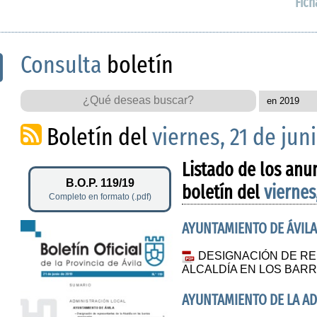
Fich
Consulta
boletín
Boletín del
viernes, 21 de jun
Listado de los anu
B.O.P. 119/19
boletín del
viernes
Completo en formato (.pdf)
AYUNTAMIENTO DE ÁVILA
DESIGNACIÓN DE R
ALCALDÍA EN LOS BAR
AYUNTAMIENTO DE LA A