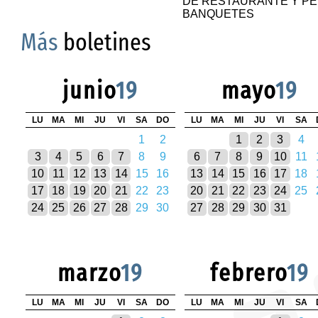
DE RESTAURANTE Y PÉ
BANQUETES
Más
boletines
junio
19
mayo
19
LU
MA
MI
JU
VI
SA
DO
LU
MA
MI
JU
VI
SA
1
2
1
2
3
4
3
4
5
6
7
8
9
6
7
8
9
10
11
10
11
12
13
14
15
16
13
14
15
16
17
18
17
18
19
20
21
22
23
20
21
22
23
24
25
24
25
26
27
28
29
30
27
28
29
30
31
marzo
19
febrero
19
LU
MA
MI
JU
VI
SA
DO
LU
MA
MI
JU
VI
SA