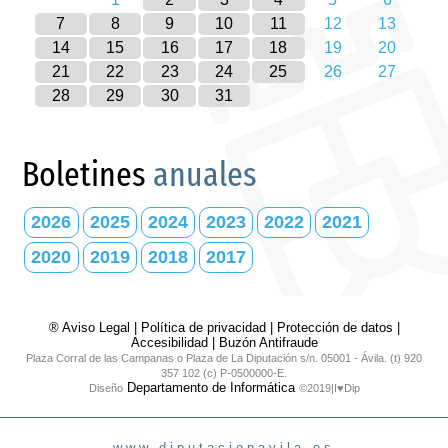
7
8
9
10
11
12
13
14
15
16
17
18
19
20
21
22
23
24
25
26
27
28
29
30
31
Boletines
anuales
2026
2025
2024
2023
2022
2021
2020
2019
2018
2017
® Aviso Legal
|
Política de privacidad
|
Protección de datos
|
Accesibilidad
|
Buzón Antifraude
Plaza Corral de las Campanas o Plaza de La Diputación s/n. 05001 - Ávila. (t) 920
357 102 (c) P-0500000-E.
Departamento de Informática
Diseño
©2019|I♥Dip
www.diputacionavila.es