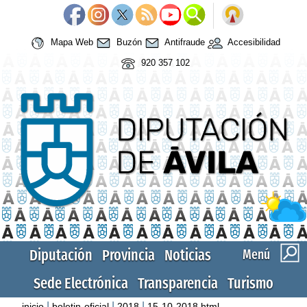
Mapa Web
Buzón
Antifraude
Accesibilidad
920 357 102
Diputación
Provincia
Noticias
Menú
Sede Electrónica
Transparencia
Turismo
|
|
|
inicio
boletin-oficial
2018
15-10-2018.html