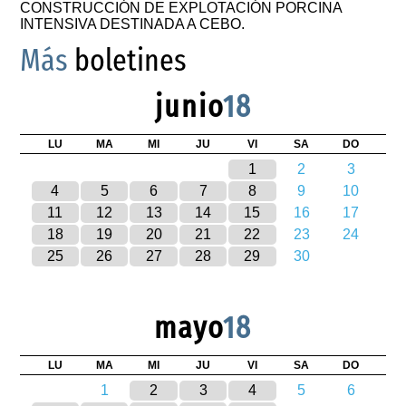
CONSTRUCCIÓN DE EXPLOTACIÓN PORCINA
INTENSIVA DESTINADA A CEBO.
Más
boletines
junio
18
LU
MA
MI
JU
VI
SA
DO
1
2
3
4
5
6
7
8
9
10
11
12
13
14
15
16
17
18
19
20
21
22
23
24
25
26
27
28
29
30
mayo
18
LU
MA
MI
JU
VI
SA
DO
1
2
3
4
5
6