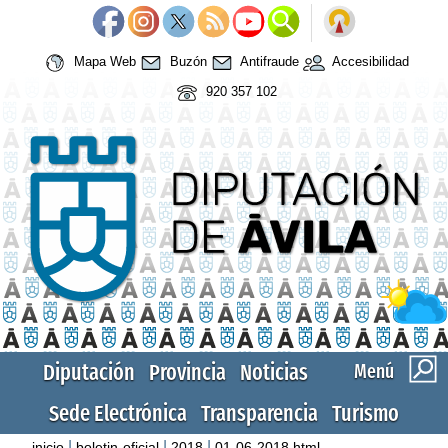
Mapa Web
Buzón
Antifraude
Accesibilidad
920 357 102
Diputación
Provincia
Noticias
Menú
Sede Electrónica
Transparencia
Turismo
|
|
|
inicio
boletin-oficial
2018
01-06-2018.html