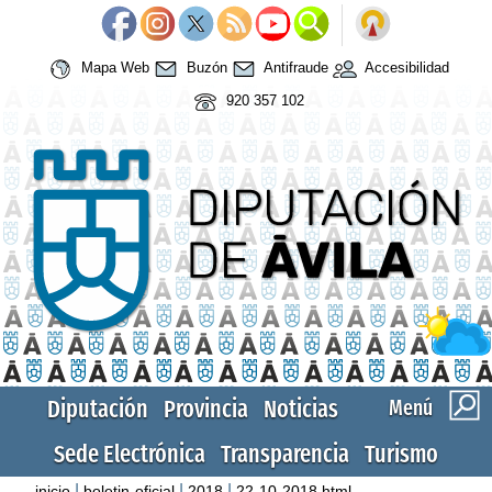
Mapa Web
Buzón
Antifraude
Accesibilidad
920 357 102
Diputación
Provincia
Noticias
Menú
Sede Electrónica
Transparencia
Turismo
|
|
|
inicio
boletin-oficial
2018
22-10-2018.html