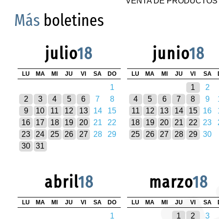
VENTA DE PRODUCTOS 
Más
boletines
julio
18
junio
18
LU
MA
MI
JU
VI
SA
DO
LU
MA
MI
JU
VI
SA
1
1
2
2
3
4
5
6
7
8
4
5
6
7
8
9
9
10
11
12
13
14
15
11
12
13
14
15
16
16
17
18
19
20
21
22
18
19
20
21
22
23
23
24
25
26
27
28
29
25
26
27
28
29
30
30
31
abril
18
marzo
18
LU
MA
MI
JU
VI
SA
DO
LU
MA
MI
JU
VI
SA
1
1
2
3