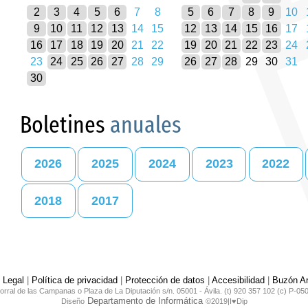
2
3
4
5
6
7
8
5
6
7
8
9
10
9
10
11
12
13
14
15
12
13
14
15
16
17
16
17
18
19
20
21
22
19
20
21
22
23
24
23
24
25
26
27
28
29
26
27
28
29
30
31
30
Boletines
anuales
2026
2025
2024
2023
2022
2018
2017
 Legal
|
Política de privacidad
|
Protección de datos
|
Accesibilidad
|
Buzón An
orral de las Campanas o Plaza de La Diputación s/n. 05001 - Ávila. (t) 920 357 102 (c) P-05
Departamento de Informática
Diseño
©2019|I♥Dip