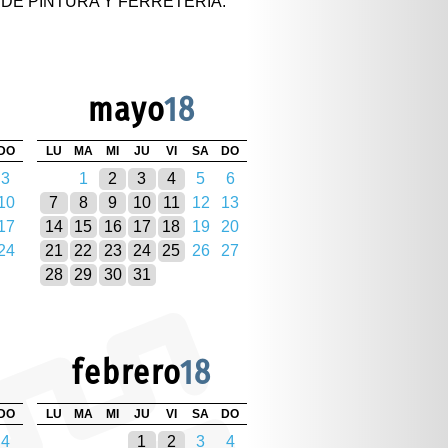
DE PINTURA Y FERRETERÍA.
mayo
18
DO
LU
MA
MI
JU
VI
SA
DO
3
1
2
3
4
5
6
10
7
8
9
10
11
12
13
17
14
15
16
17
18
19
20
24
21
22
23
24
25
26
27
28
29
30
31
febrero
18
DO
LU
MA
MI
JU
VI
SA
DO
4
1
2
3
4