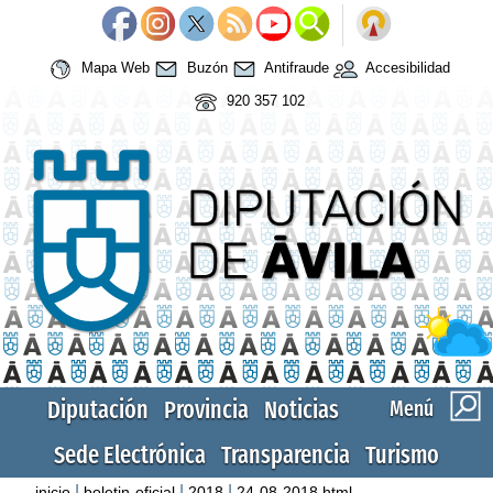
Mapa Web
Buzón
Antifraude
Accesibilidad
920 357 102
Diputación
Provincia
Noticias
Menú
Sede Electrónica
Transparencia
Turismo
|
|
|
inicio
boletin-oficial
2018
24-08-2018.html