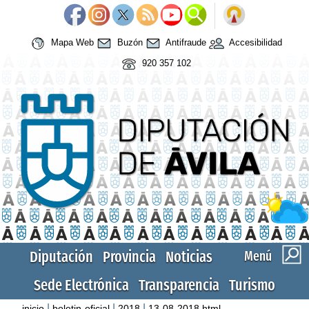
Mapa Web
Buzón
Antifraude
Accesibilidad
920 357 102
Diputación
Provincia
Noticias
Menú
Sede Electrónica
Transparencia
Turismo
|
|
|
inicio
boletin-oficial
2018
13-08-2018.html