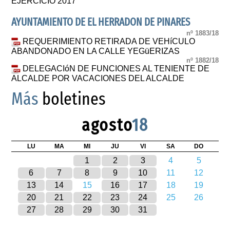
EJERCICIO 2017
AYUNTAMIENTO DE EL HERRADON DE PINARES
nº 1883/18
REQUERIMIENTO RETIRADA DE VEHíCULO
ABANDONADO EN LA CALLE YEGüERIZAS
nº 1882/18
DELEGACIóN DE FUNCIONES AL TENIENTE DE
ALCALDE POR VACACIONES DEL ALCALDE
Más
boletines
agosto
18
LU
MA
MI
JU
VI
SA
DO
1
2
3
4
5
6
7
8
9
10
11
12
13
14
15
16
17
18
19
20
21
22
23
24
25
26
27
28
29
30
31