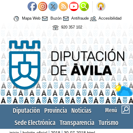
Mapa Web
Buzón
Antifraude
Accesibilidad
920 357 102
Diputación
Provincia
Noticias
Menú
Sede Electrónica
Transparencia
Turismo
|
|
|
inicio
boletin-oficial
2018
30-07-2018.html