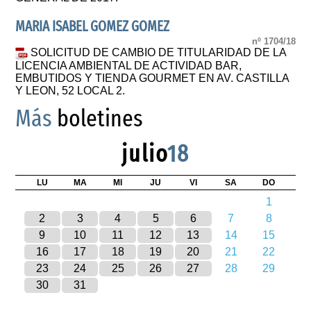
MARIA ISABEL GOMEZ GOMEZ
nº 1704/18
SOLICITUD DE CAMBIO DE TITULARIDAD DE LA
LICENCIA AMBIENTAL DE ACTIVIDAD BAR,
EMBUTIDOS Y TIENDA GOURMET EN AV. CASTILLA
Y LEON, 52 LOCAL 2.
Más
boletines
julio
18
LU
MA
MI
JU
VI
SA
DO
1
2
3
4
5
6
7
8
9
10
11
12
13
14
15
16
17
18
19
20
21
22
23
24
25
26
27
28
29
30
31