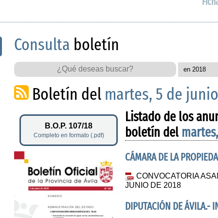
Fich
Consulta
boletín
Boletín del
martes, 5 de juni
Listado de los anu
B.O.P. 107/18
boletín del
martes,
Completo en formato (.pdf)
CÁMARA DE LA PROPIEDA
CONVOCATORIA ASA
JUNIO DE 2018
DIPUTACIÓN DE ÁVILA.- 