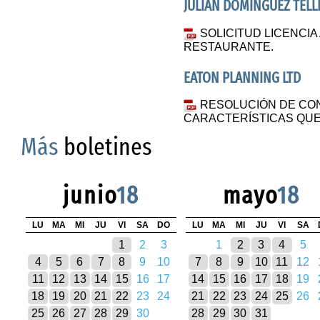
JULIÁN DOMINGUEZ TÉLL
SOLICITUD LICENCIA
RESTAURANTE.
EATON PLANNING LTD
RESOLUCIÓN DE CO
CARACTERÍSTICAS QUE
Más
boletines
junio
18
mayo
18
LU
MA
MI
JU
VI
SA
DO
LU
MA
MI
JU
VI
SA
1
2
3
1
2
3
4
5
4
5
6
7
8
9
10
7
8
9
10
11
12
11
12
13
14
15
16
17
14
15
16
17
18
19
18
19
20
21
22
23
24
21
22
23
24
25
26
25
26
27
28
29
30
28
29
30
31