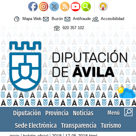
Mapa Web
Buzón
Antifraude
Accesibilidad
920 357 102
Diputación
Provincia
Noticias
Menú
Sede Electrónica
Transparencia
Turismo
|
|
|
inicio
boletin-oficial
2018
17-05-2018.html