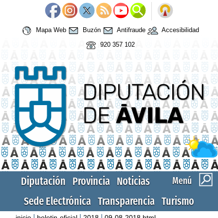
Mapa Web
Buzón
Antifraude
Accesibilidad
920 357 102
Diputación
Provincia
Noticias
Menú
Sede Electrónica
Transparencia
Turismo
|
|
|
inicio
boletin-oficial
2018
09-08-2018.html