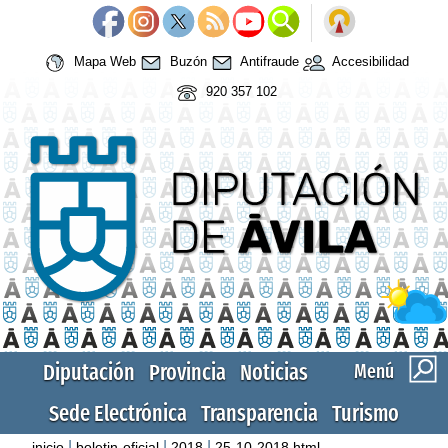
Mapa Web
Buzón
Antifraude
Accesibilidad
920 357 102
Diputación
Provincia
Noticias
Menú
Sede Electrónica
Transparencia
Turismo
|
|
|
inicio
boletin-oficial
2018
25-10-2018.html